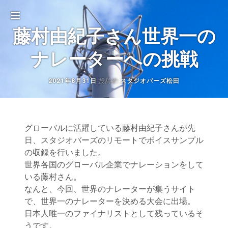
Toggle
藤村由紀子さん世界一の
sidebar
ナレーターへの挑戦
2021
投稿者:
2021年8月31日
スタジオバーズ松田
投
年
8
稿
月
31
ナ
日
グローバルに活躍している藤村由紀子さんが先
日、スタジオバーズのリモートでボイスサンプル
ビ
の収録を行いました。
ゲ
世界各国のグローバル企業でナレーションをして
いる藤村さん。
ー
なんと、今回、世界のナレーターが集うサイト
で、世界一のナレーターを決める大会に出場。
シ
日本人唯一のファイナリストとして残っているそ
ョ
うです。